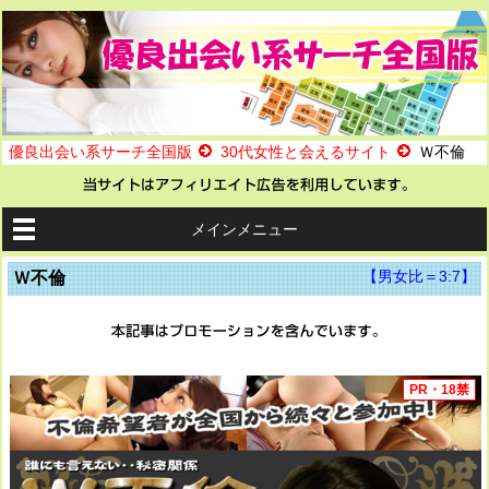
優良出会い系サーチ全国版
30代女性と会えるサイト
Ｗ不倫
メインメニュー
【男女比＝3:7】
Ｗ不倫