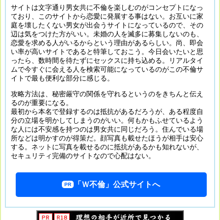
サイトは文字通り男女共に不倫を楽しむのがコンセプトになっ
ており、このサイトから恋愛に発展する事はない。お互いに家
庭を壊したくない男女が出会うサイトになっているので、その
辺は気をつけた方がいい。未婚の人を滅多に募集しないのも、
恋愛を求める人がいるからという理由があるらしい。尚、即会
い率が高いサイトであると特筆しておこう。今日会いたいと思
ったら、数時間を待たずにセックスに持ち込める。リアルタイ
ムで今すぐに会える人を検索可能になっているのがこの不倫サ
イトで最も便利な部分に感じる。
攻略方法は、秘密厳守の関係を守れるというのをきちんと伝え
るのが重要になる。
最初から本名で登録するのは抵抗があるだろうが、ある程度自
分の立場を明かしてしまうのがいい。何もかもふせているよう
な人には不安感を持つのは男女共に同じだろう。住んでいる場
所などは明かすのが得策だ。顔写真も載せたほうが相手は安心
する。ネットに写真を載せるのに抵抗があるかも知れないが、
セキュリティ完備のサイトなので心配はない。
「Ｗ不倫」
公式サイトへ